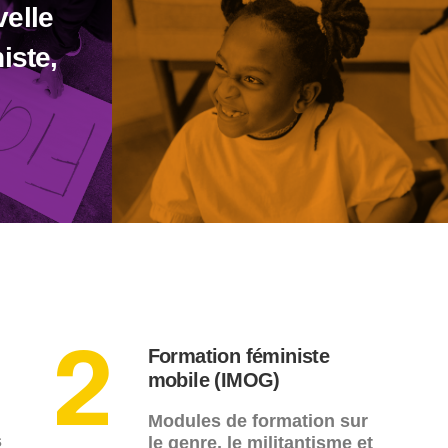
elle
iste,
Formation féministe
2
mobile (IMOG)
Modules de formation sur
s
le genre, le militantisme et