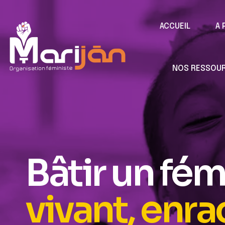
ACCUEIL
A 
NOS RESSOU
Bâtir un fé
vivant, enra