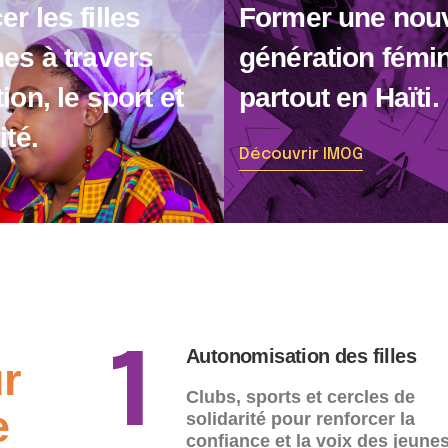
r les filles
Former une nouv
nes à travers
génération fémin
ion, le sport et
partout en Haïti.
ité.
Découvrir IMOG
Autonomisation des filles
1
r
Clubs, sports et cercles de
e
solidarité pour renforcer la
confiance et la voix des jeune