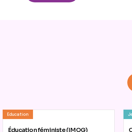
Education
J
Éducation féministe (IMOG)
C