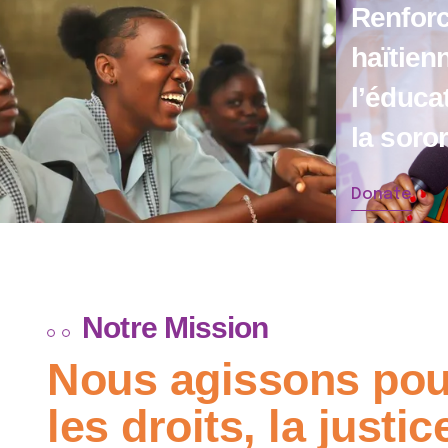
Renforce
haïtien
l’éducat
la soror
Donate
Notre Mission
Nous agissons pou
les droits, la justic