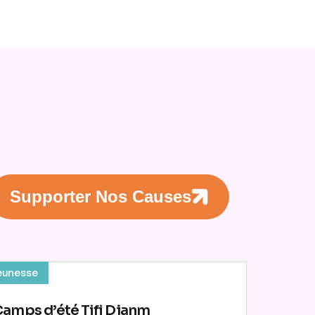
Supporter Nos Causes
eunesse
amps d’été Tifi Djanm