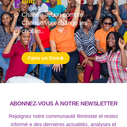
fille.
Chaque action compte.
Chaque voix change les
choses.
Faire un Don
ABONNEZ-VOUS À NOTRE NEWSLETTER
Rejoignez notre communauté féministe et restez
informé·e des dernières actualités, analyses et