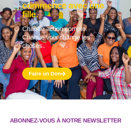
commence avec une
fille.
Chaque action compte.
Chaque voix change les
choses.
Faire un Don
ABONNEZ-VOUS À NOTRE NEWSLETTER