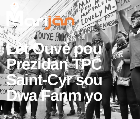
Lèt Ouvè pou
Prezidan TPC
Saint-Cyr sou
Dwa Fanm yo