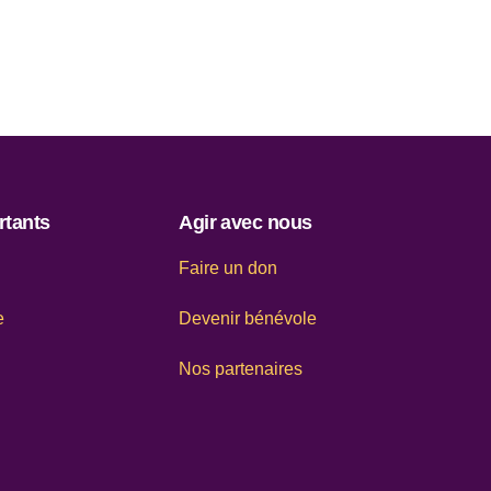
rtants
Agir avec nous
Faire un don
e
Devenir bénévole
Nos partenaires