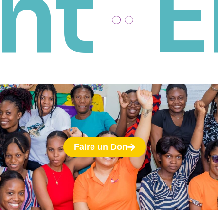
nt
E
Faire un Don