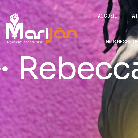
ACCUEIL
A 
NOS RESSOU
Rebecca