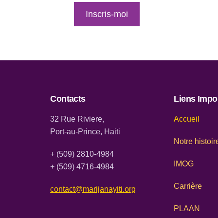
Inscris-moi
Contacts
Liens Impo
32 Rue Riviere,
Accueil
Port-au-Prince, Haiti
Notre histoir
+ (509) 2810-4984
IMOG
+ (509) 4716-4984
Carrière
contact@marijanayiti.org
PLAAN